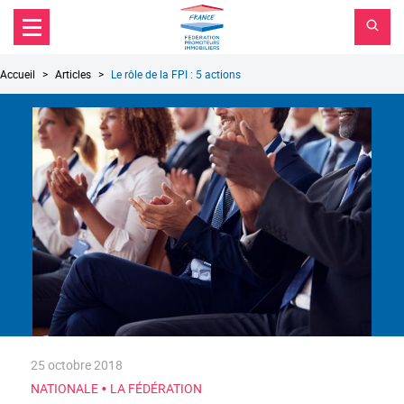
FPI
Aller au contenu principal
Aller au menu principal
France
Aller à la recherche
Fil
Accueil
Articles
Le rôle de la FPI : 5 actions
d'Ariane
25 octobre 2018
•
NATIONALE
LA FÉDÉRATION