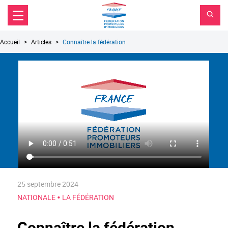
FPI
Aller au contenu principal
Aller au menu principal
France
Aller à la recherche
Fil
Accueil
Articles
Connaître la fédération
d'Ariane
25 septembre 2024
•
NATIONALE
LA FÉDÉRATION
Connaître la fédération