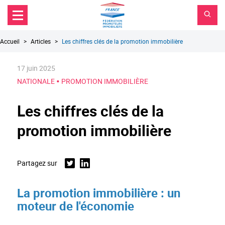
FPI
Aller au contenu principal
Aller au menu principal
France
Aller à la recherche
Fil
Accueil
Articles
Les chiffres clés de la promotion immobilière
d'Ariane
17 juin 2025
•
NATIONALE
PROMOTION IMMOBILIÈRE
Les chiffres clés de la
promotion immobilière
Partagez sur
Twitter
Linkedin
La promotion immobilière : un
moteur de l'économie