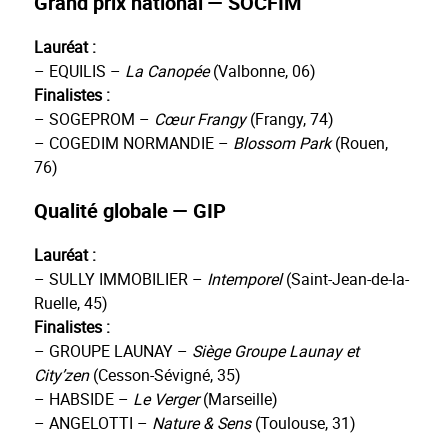
Grand prix national — SOCFIM
Lauréat :
– EQUILIS –
La Canopée
(Valbonne, 06)
Finalistes :
– SOGEPROM –
Cœur Frangy
(Frangy, 74)
– COGEDIM NORMANDIE –
Blossom Park
(Rouen,
76)
Qualité globale — GIP
Lauréat :
– SULLY IMMOBILIER –
Intemporel
(Saint-Jean-de-la-
Ruelle, 45)
Finalistes :
– GROUPE LAUNAY –
Siège Groupe Launay et
City’zen
(Cesson-Sévigné, 35)
– HABSIDE –
Le Verger
(Marseille)
– ANGELOTTI –
Nature & Sens
(Toulouse, 31)