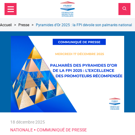
FPI
Aller au contenu principal
Aller au menu principal
France
Aller à la recherche
Fil
Accueil
Presse
Pyramides d’Or 2025 : la FPI dévoile son palmarès national
d'Ariane
18 décembre 2025
•
NATIONALE
COMMUNIQUÉ DE PRESSE