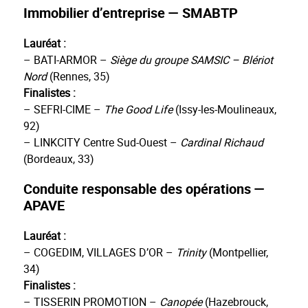
Immobilier d’entreprise — SMABTP
Lauréat :
– BATI-ARMOR –
Siège du groupe SAMSIC – Blériot
Nord
(Rennes, 35)
Finalistes :
– SEFRI-CIME –
The Good Life
(Issy-les-Moulineaux,
92)
– LINKCITY Centre Sud-Ouest –
Cardinal Richaud
(Bordeaux, 33)
Conduite responsable des opérations —
APAVE
Lauréat :
– COGEDIM, VILLAGES D’OR –
Trinity
(Montpellier,
34)
Finalistes :
– TISSERIN PROMOTION –
Canopée
(Hazebrouck,