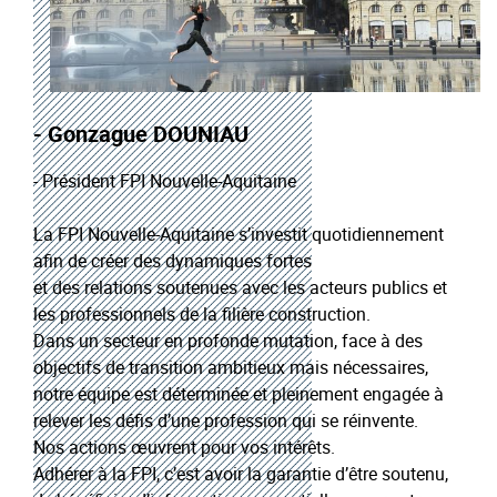
- Gonzague DOUNIAU
- Président FPI Nouvelle-Aquitaine
La FPI Nouvelle-Aquitaine s’investit quotidiennement
afin de créer des dynamiques fortes
et des relations soutenues avec les acteurs publics et
les professionnels de la filière construction.
Dans un secteur en profonde mutation, face à des
objectifs de transition ambitieux mais nécessaires,
notre équipe est déterminée et pleinement engagée à
relever les défis d’une profession qui se réinvente.
Nos actions œuvrent pour vos intérêts.
Adhérer à la FPI, c’est avoir la garantie d’être soutenu,