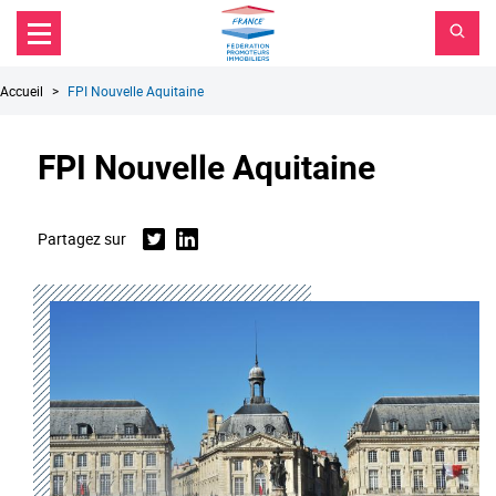
FPI
Aller au contenu principal
Aller au menu principal
France
Aller à la recherche
Fil
Accueil
FPI Nouvelle Aquitaine
d'Ariane
FPI Nouvelle Aquitaine
Partagez sur
Twitter
Linkedin