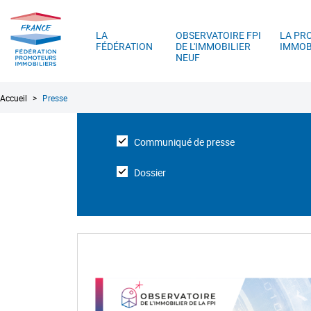
FPI
A
France
LA
OBSERVATOIRE FPI
LA PR
FÉDÉRATION
DE L'IMMOBILIER
IMMOB
NEUF
Fil
Accueil
Presse
d'Ariane
Communiqué de presse
Dossier