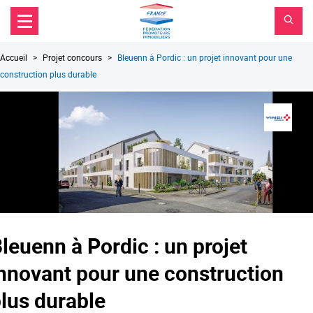
FPI
Aller au contenu principal
Aller au menu principal
France
Aller à la recherche
Fil
Accueil
Projet concours
Bleuenn à Pordic : un projet innovant pour une
d'Ariane
construction plus durable
leuenn à Pordic : un projet
nnovant pour une construction
lus durable