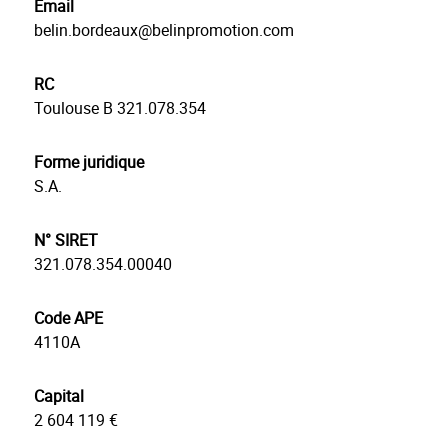
Email
belin.bordeaux@belinpromotion.com
RC
Toulouse B 321.078.354
Forme juridique
S.A.
N° SIRET
321.078.354.00040
Code APE
4110A
Capital
2 604 119 €