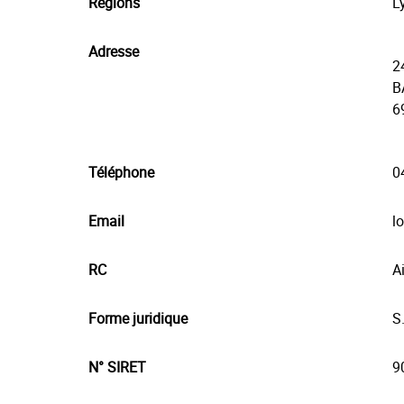
Régions
L
Adresse
2
B
6
Téléphone
0
Email
l
RC
A
Forme juridique
S
N° SIRET
9