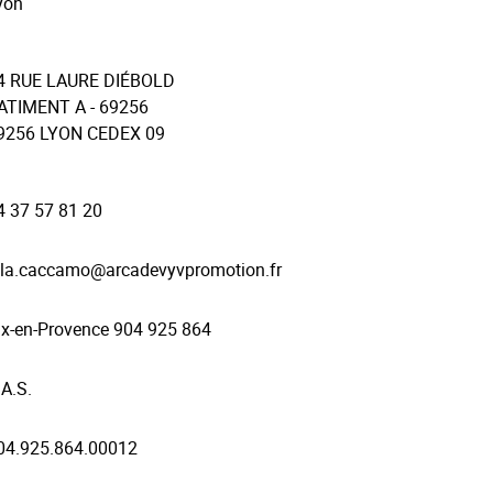
yon
4 RUE LAURE DIÉBOLD
ATIMENT A - 69256
9256
LYON CEDEX 09
4 37 57 81 20
ola.caccamo@arcadevyvpromotion.fr
ix-en-Provence 904 925 864
.A.S.
04.925.864.00012