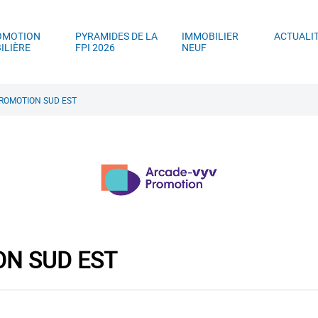
ller au contenu principal
Aller au menu principal
Aller à la recherc
OMOTION
PYRAMIDES DE LA
IMMOBILIER
ACTUALI
ILIÈRE
FPI 2026
NEUF
ROMOTION SUD EST
N SUD EST