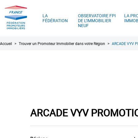
FPI
A
France
LA
OBSERVATOIRE FPI
LA PR
FÉDÉRATION
DE L'IMMOBILIER
IMMOB
NEUF
Fil
Accueil
Trouver un Promoteur Immobilier dans votre Région
ARCADE VYV P
d'Ariane
ARCADE VYV PROMOTIO