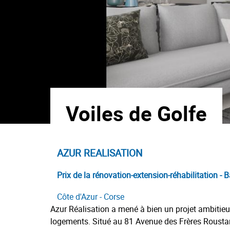
Voiles de Golfe
AZUR REALISATION
Prix de la rénovation-extension-réhabilitation -
Côte d'Azur - Corse
Azur Réalisation a mené à bien un projet ambitie
logements. Situé au 81 Avenue des Frères Roustan,