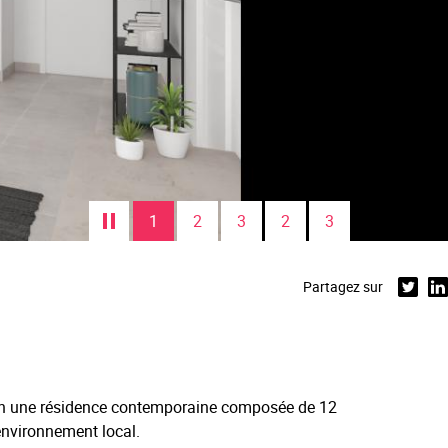
1
2
3
2
3
Partagez sur
Twitter
Lin
l en une résidence contemporaine composée de 12
environnement local.