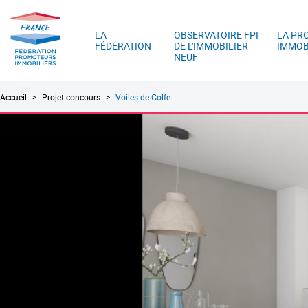
FPI
A
France
LA
OBSERVATOIRE FPI
LA PR
FÉDÉRATION
DE L'IMMOBILIER
IMMOB
NEUF
Fil
Accueil
Projet concours
Voiles de Golfe
d'Ariane