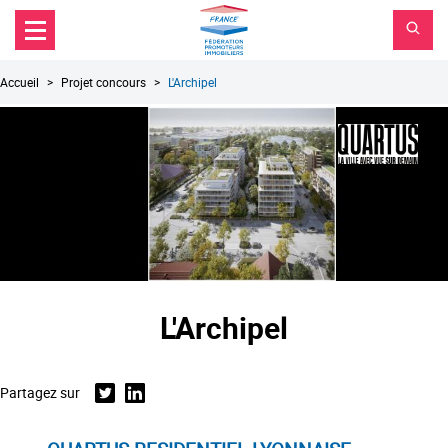
FPI
Aller au contenu principal
Aller au menu principal
France
Aller à la recherche
Fil
Accueil
Projet concours
L'Archipel
d'Ariane
L'Archipel
Partagez sur
Twitter
Linkedin