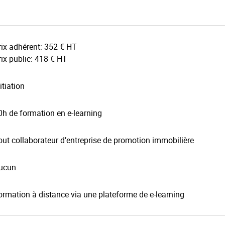
rix adhérent: 352 € HT
rix public: 418 € HT
itiation
0h de formation en e-learning
out collaborateur d’entreprise de promotion immobilière
ucun
ormation à distance via une plateforme de e-learning