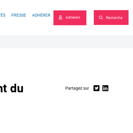
he
TÉS
PRESSE
ADHÉRER
Adhérent
Recherche
nt du
Partagez sur
Twitter
Linkedin