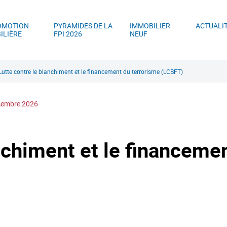
ller au contenu principal
Aller au menu principal
Aller à la recherc
OMOTION
PYRAMIDES DE LA
IMMOBILIER
ACTUALI
ILIÈRE
FPI 2026
NEUF
Lutte contre le blanchiment et le financement du terrorisme (LCBFT)
décembre 2026
nchiment et le financeme
)