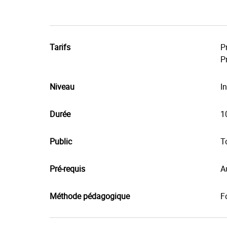
Tarifs
P
P
Niveau
In
Durée
1
Public
T
Pré-requis
A
Méthode pédagogique
F