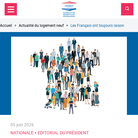
FPI
Aller au contenu principal
Aller au menu principal
France
Aller à la recherche
Fil
Accueil
Actualité du logement neuf
Les Français ont toujours raison
d'Ariane
05 juin 2026
•
NATIONALE
EDITORIAL DU PRÉSIDENT