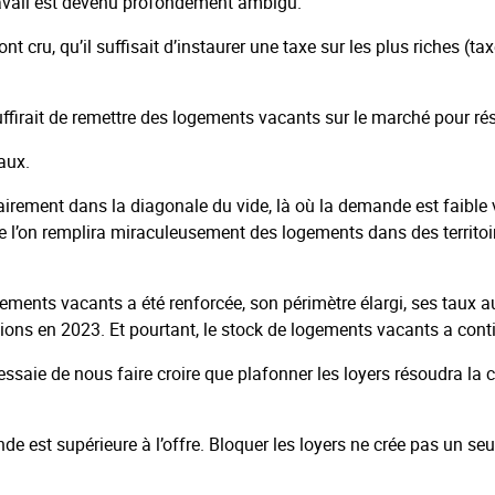
 travail est devenu profondément ambigu.
t cru, qu’il suffisait d’instaurer une taxe sur les plus riches (ta
ffirait de remettre des logements vacants sur le marché pour ré
aux.
airement dans la diagonale du vide, là où la demande est faible v
l’on remplira miraculeusement des logements dans des territoire
ogements vacants a été renforcée, son périmètre élargi, ses taux 
ions en 2023. Et pourtant, le stock de logements vacants a con
aie de nous faire croire que plafonner les loyers résoudra la cr
de est supérieure à l’offre. Bloquer les loyers ne crée pas un se