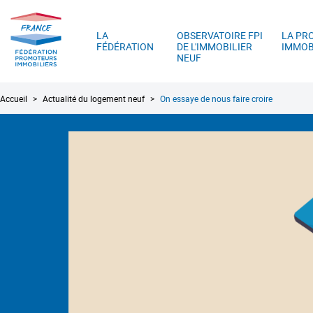
FPI
A
France
LA
OBSERVATOIRE FPI
LA PR
FÉDÉRATION
DE L'IMMOBILIER
IMMOB
NEUF
Fil
Accueil
Actualité du logement neuf
On essaye de nous faire croire
d'Ariane