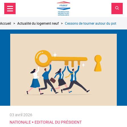
FPI
Aller au contenu principal
Aller au menu principal
France
Aller à la recherche
Fil
Accueil
Actualité du logement neuf
Cessons de tourner autour du pot
d'Ariane
03 avril 2026
•
NATIONALE
EDITORIAL DU PRÉSIDENT