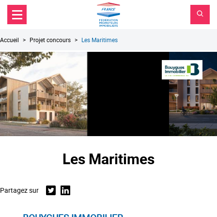
FPI
Aller au contenu principal
Aller au menu principal
France
Aller à la recherche
Fil
Accueil
Projet concours
Les Maritimes
d'Ariane
Les Maritimes
Partagez sur
Twitter
Linkedin