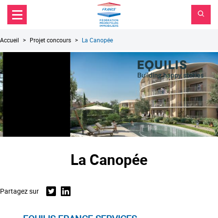
FPI
Aller au contenu principal
Aller au menu principal
France
Aller à la recherche
Fil
Accueil
Projet concours
La Canopée
d'Ariane
La Canopée
Partagez sur
Twitter
Linkedin