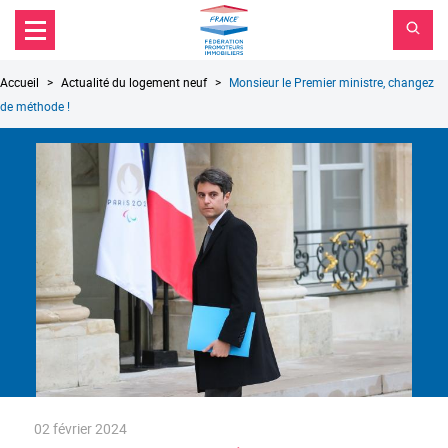
FPI
Aller au contenu principal
Aller au menu principal
France
Aller à la recherche
Fil
Accueil
Actualité du logement neuf
Monsieur le Premier ministre, changez
d'Ariane
de méthode !
02 février 2024